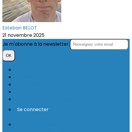
Esteban BELOT
21 novembre 2025
Je m'abonne à la newsletter
OK
Plan du site
Licences
Mentions légales
CGUV
Paramétrer vos cookies
Se connecter
Propulsé par AssoConnect, le logiciel des
associations Sportives