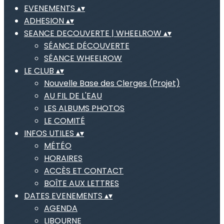
EVENEMENTS
▴
▾
ADHESION
▴
▾
SEANCE DECOUVERTE | WHEELROW
▴
▾
SÉANCE DÉCOUVERTE
SÉANCE WHEELROW
LE CLUB
▴
▾
Nouvelle Base des Clerges (Projet)
AU FIL DE L'EAU
LES ALBUMS PHOTOS
LE COMITÉ
INFOS UTILES
▴
▾
MÉTÉO
HORAIRES
ACCÈS ET CONTACT
BOÎTE AUX LETTRES
DATES EVENEMENTS
▴
▾
AGENDA
LIBOURNE