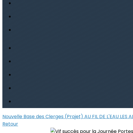
Nouvelle Base des Clerges (Projet)
AU FIL DE L'EAU
LES 
Retour