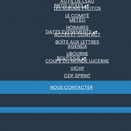
AU FIL DE L'EAU
INFOS UTILES
▴
▾
LES ALBUMS PHOTOS
LE COMITÉ
MÉTÉO
HORAIRES
DATES EVENEMENTS
▴
▾
ACCÈS ET CONTACT
BOÎTE AUX LETTRES
AGENDA
LIBOURNE
BOUTIQUE
▴
▾
COUPE DU MONDE LUCERNE
VICHY
CDF SPRINT
NOUS CONTACTER