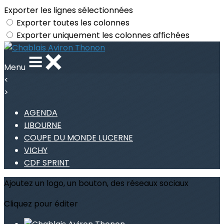
Exporter les lignes sélectionnées
Exporter toutes les colonnes
Exporter uniquement les colonnes affichées
Menu
<
>
AGENDA
LIBOURNE
COUPE DU MONDE LUCERNE
VICHY
CDF SPRINT
Ajoutez un logo, un bouton, des réseaux sociaux
Cliquez pour éditer