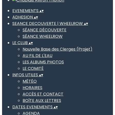
EVENEMENTS
▴
▾
ADHESION
▴
▾
SEANCE DECOUVERTE | WHEELROW
▴
▾
SÉANCE DÉCOUVERTE
SÉANCE WHEELROW
LE CLUB
▴
▾
Nouvelle Base des Clerges (Projet)
AU FIL DE L'EAU
LES ALBUMS PHOTOS
LE COMITÉ
INFOS UTILES
▴
▾
MÉTÉO
HORAIRES
ACCÈS ET CONTACT
BOÎTE AUX LETTRES
DATES EVENEMENTS
▴
▾
AGENDA