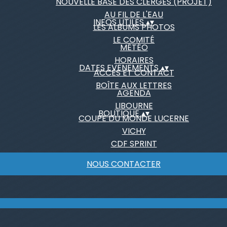
NOUVELLE BASE DES CLERGES (PROJET)
AU FIL DE L'EAU
INFOS UTILES
▴
▾
LES ALBUMS PHOTOS
LE COMITÉ
MÉTÉO
HORAIRES
DATES EVENEMENTS
▴
▾
ACCÈS ET CONTACT
BOÎTE AUX LETTRES
AGENDA
LIBOURNE
BOUTIQUE
▴
▾
COUPE DU MONDE LUCERNE
VICHY
CDF SPRINT
NOUS CONTACTER