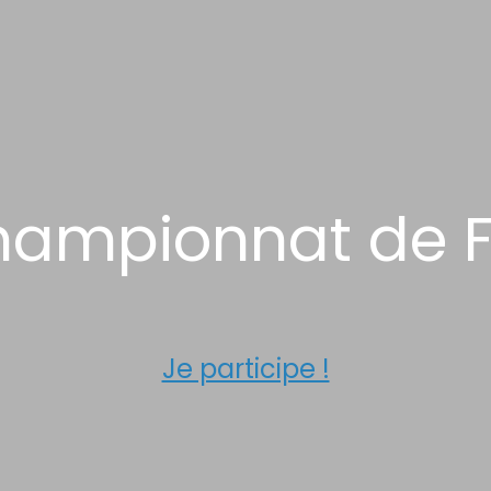
hampionnat de F
Je participe !