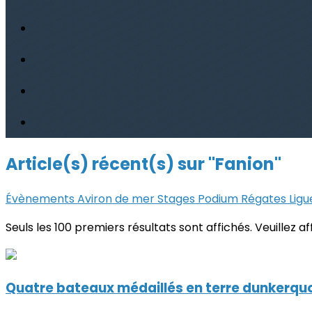
Article(s) récent(s) sur "Fanion"
Évènements
Aviron de mer
Stages
Podium
Régates
Lig
Seuls les 100 premiers résultats sont affichés. Veuillez a
Quatre bateaux médaillés en terre dunkerqu