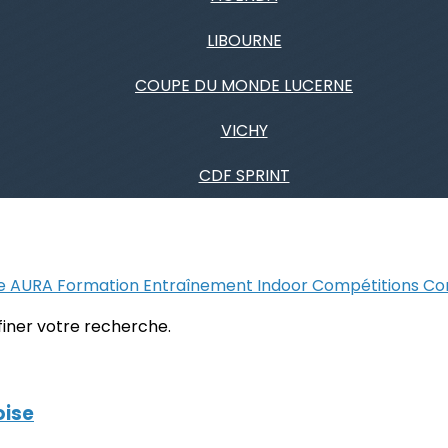
LIBOURNE
COUPE DU MONDE LUCERNE
VICHY
CDF SPRINT
ue AURA
Formation
Entraînement
Indoor
Compétitions
Co
ffiner votre recherche.
oise