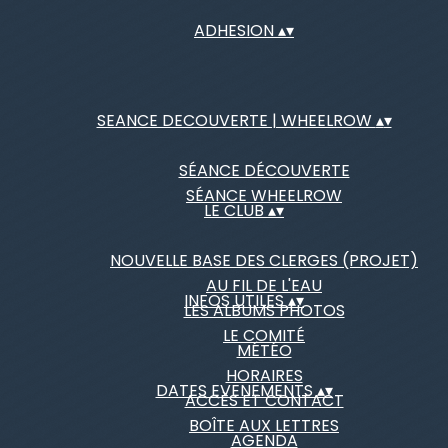
ADHESION
▴
▾
SEANCE DECOUVERTE | WHEELROW
▴
▾
SÉANCE DÉCOUVERTE
SÉANCE WHEELROW
LE CLUB
▴
▾
NOUVELLE BASE DES CLERGES (PROJET)
AU FIL DE L'EAU
INFOS UTILES
▴
▾
LES ALBUMS PHOTOS
LE COMITÉ
MÉTÉO
HORAIRES
DATES EVENEMENTS
▴
▾
ACCÈS ET CONTACT
BOÎTE AUX LETTRES
AGENDA