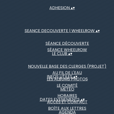
ADHESION
▴
▾
SEANCE DECOUVERTE | WHEELROW
▴
▾
SÉANCE DÉCOUVERTE
SÉANCE WHEELROW
LE CLUB
▴
▾
NOUVELLE BASE DES CLERGES (PROJET)
AU FIL DE L'EAU
INFOS UTILES
▴
▾
LES ALBUMS PHOTOS
LE COMITÉ
MÉTÉO
HORAIRES
DATES EVENEMENTS
▴
▾
ACCÈS ET CONTACT
BOÎTE AUX LETTRES
AGENDA