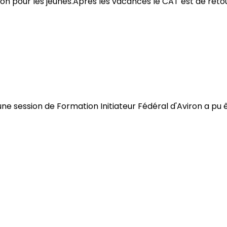
viron pour les jeunes.Après les vacances le CAT est de r
une session de Formation Initiateur Fédéral d'Aviron a pu