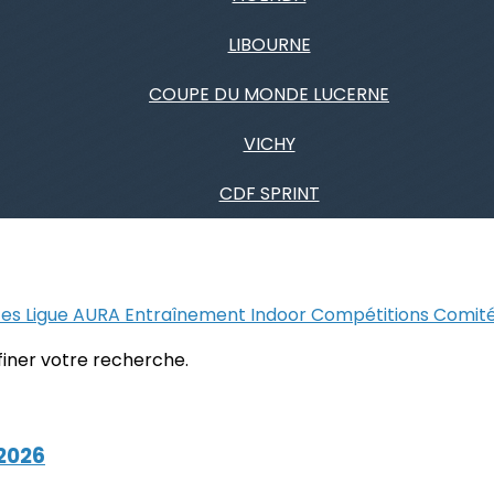
LIBOURNE
COUPE DU MONDE LUCERNE
VICHY
CDF SPRINT
"
tes
Ligue AURA
Entraînement
Indoor
Compétitions
Comit
ffiner votre recherche.
 2026