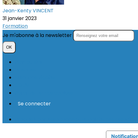
Jean-Kenty VINCENT
31 janvier 2023
Formation
Je m'abonne à la newsletter
OK
Plan du site
Licences
Mentions légales
CGUV
Paramétrer vos cookies
Se connecter
Propulsé par AssoConnect, le logiciel des associati
Notification