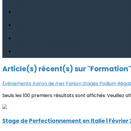
Article(s) récent(s) sur "Formation
Évènements
Aviron de mer
Fanion
Stages
Podium
Réga
Seuls les 100 premiers résultats sont affichés. Veuillez a
Stage de Perfectionnement en Italie | Février